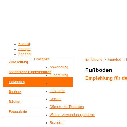
Kontakt
Anfrage
Angebot
Ekostyren
Einführung
>
Angebot
>
Zubereitung
Anwendung
Fußböden
Technische Eigenschaften
Zubereitung
Empfehlung für d
Fußböden
Verarbeitung
Fußböden
Decken
Decken
Dächer
Dächer und Terrassen
Fotogalerie
Weitere Anwendungsgebiete:
Rezeptur