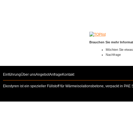
Brauchen Sie mehr Informa
Möchten Sie etwas 
Nachfrage
Einführung
Über uns
Angebot
Anfrage
Kontakt
Ekostyren ist ein spezieller Füllstoff für Wärmeisolationsbetone, verpackt in PAE