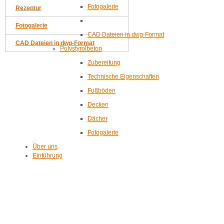
Fotogalerie
Rezeptur
Fotogalerie
CAD Dateien in dwg-Format
CAD Dateien in dwg-Format
Polystyrolbeton
Zubereitung
Technische Eigenschaften
Fußböden
Decken
Dächer
Fotogalerie
Über uns
Einführung