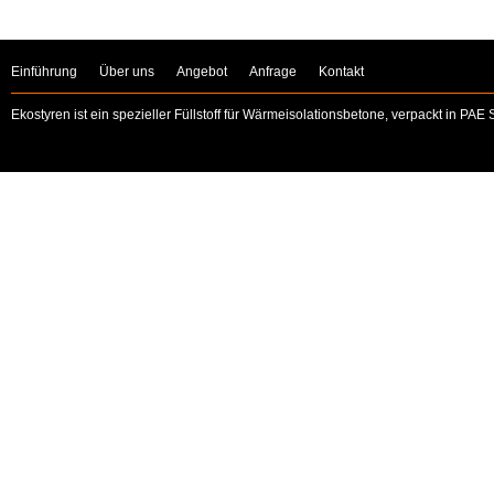
Einführung
Über uns
Angebot
Anfrage
Kontakt
Ekostyren ist ein spezieller Füllstoff für Wärmeisolationsbetone, verpackt in PAE